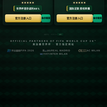
★★★★★
★★★★★
世界杯首存返利68%
国际足联 授权转播
官方注册入口
官方注册入口
备份链接
备份链接
直播平台 ：58261·me
访问
OFFICIAL PARTNERS OF FIFA WORLD CUP 26™
美加墨世界杯 · 官方指定网站
FIFA 2026
REAL MADRID
AC MILAN
INTER MILAN